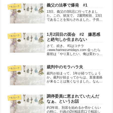
ました。そんなに暴飲暴食してるわけ
義父の法事で爆発 #1
でもなくて、そもそもお酒なんて...
*モラハラ
13日、義父の3回忌に行ってきまし
た。この、状況で。 2週間程前、13日
であることを知らされました。子供を
連れて行くので預けてくれという旨の
連絡だったので、無理ですと答えまし
た。3日程前、急にうちの実家に行く
1月2回目の面会 #2 嫌悪感
と言われたので、やめてくれと頼み...
*モラハラ
と絶句しか生まれない
さて、続き。 #1はコチラ
↓www.harinezumidays.com 会ったら
最初は「やり直したい、俺は変わっ
た、頑張りたい」トーンです。私の返
事が望むものではないので、だんだん
怒ってきます。次は、私への罵倒が始
裁判中のモラハラ夫
*モラハラ
まります。（最近は昔ほど...
裁判が始まって、1年が経つでしょう
か。裁判が始まってからは、直接連絡
が来ることは無くなりました。なんて
平和。 「自分が不利にならないよう
に」みたいな策を巡らすことは大好き
（見当違いなことも多いですが）なの
調停委員に恵まれていたんだ
で、裁判中は連絡を取らないように決
*モラハラ
なぁ、というお話
め...
約3年前、別居を始めるか否かくらい
の時に、行政のDV相談窓口で相談し