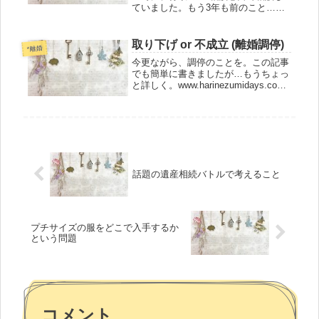
ていました。もう3年も前のこと…懐
かしい。もちろん良い思い出とは言い
難いのですが、話が通じない夫と殺伐
とした家庭の中で鬱々としていた時
取り下げ or 不成立 (離婚調停)
*離婚
に、私の話を聞いて理解を示してくだ
今更ながら、調停のことを。この記事
さる...
でも簡単に書きましたが…もうちょっ
と詳しく。www.harinezumidays.com
調停にしてはえらく時間がかかった調
停は、一般的に半年程度で終わること
が多いのですが、1年半以上かかりま
した。うちの夫の...
話題の遺産相続バトルで考えること
プチサイズの服をどこで入手するか
という問題
コメント