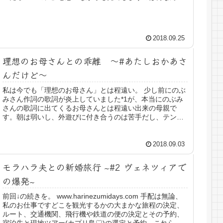
しょう。他人の揉め事は無責任に噂...
2018.09.25
理想のお母さんとの乖離 ～#あたしおかあさ
んだけど～
私は今でも「理想のお母さん」とは程遠い。 少し前にのぶ
みさん作詞の歌詞が炎上していました*1が、本当にのぶみ
さんの歌詞に出てくるお母さんとは程遠い出来の母親で
す。朝は弱いし、外遊びに付き合うのは苦手だし、テンシ
ョンは基本低くて感情表現苦手だ...
2018.09.03
モラハラ夫との新婚旅行 ~#2 ヴェネツィアで
の爆発~
前回↓の続きを。 www.harinezumidays.com 手配は無論、
私のお仕事ですどこを観光するかの大まかな旅程の決定、
ルート、交通機関、飛行機や鉄道の便の決定とその予約、