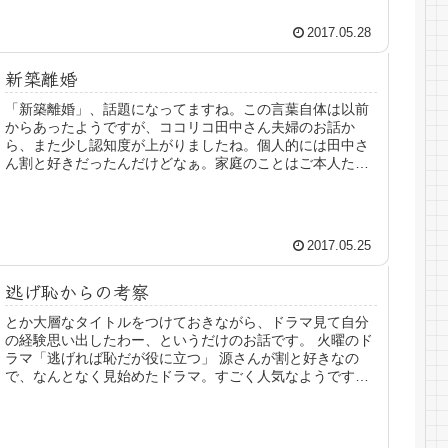
2017.05.28
新築離婚
「新築離婚」、話題になってますね。この言葉自体は以前
からあったようですが、ココリコ田中さん夫婦のお話か
ら、また少し認知度が上がりましたね。個人的には田中さ
ん割と好きだったんだけどなぁ。家庭のことはご本人たち
にしかわかりませんものね。 新築離...
2017.05.25
逃げ恥からの考察
とか大層なタイトルをつけておきながら、ドラマ見て自分
の経験思い出したわー、というだけのお話です。 火曜のド
ラマ「逃げれば恥だが役に立つ」 源さんが割と好きなの
で、なんとなく見始めたドラマ。すごく人気なようです
ね。契約結婚。賛否あるでしょうけ...