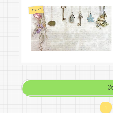
*モラハラ
1