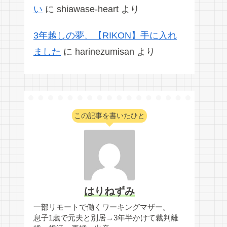
い
に
shiawase-heart
より
3年越しの夢、【RIKON】手に入れ
ました
に
harinezumisan
より
この記事を書いたひと
はりねずみ
一部リモートで働くワーキングマザー。
息子1歳で元夫と別居→3年半かけて裁判離