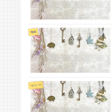
*離婚
*モラハラ