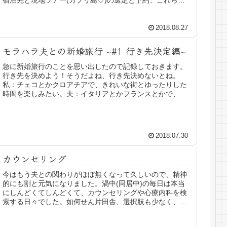
宿泊先と現地ツアー(カプリ島♡)の選定と予約、これら
は、もち...
2018.08.27
モラハラ夫との新婚旅行 ~#1 行き先決定編~
急に新婚旅行のことを思い出したので記録しておきます。
行き先を決めよう！そうだよね、行き先決めないとね。
私：チェコとかクロアチアで、きれいな街とゆったりした
時間を楽しみたい。夫：イタリアとかフランスとかで、メ
ジャーな観光地を周りたい。ヨーロッ...
2018.07.30
カウンセリング
今はもう夫との関わりがほぼ無くなって久しいので、精神
的にも割と元気になりました。渦中(同居中)の毎日は本当
にしんどくてしんどくて、カウンセリングや心療内科を検
索する日々でした。如何せん片田舎、選択肢も少なく、敷
居も高く感じて実際に訪れること...