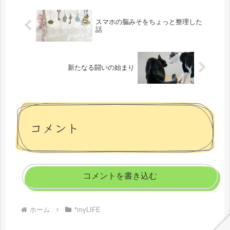
て...
スマホの脳みそをちょっと整理した
話
新たなる闘いの始まり
コメント
コメントを書き込む
ホーム
*myLIFE