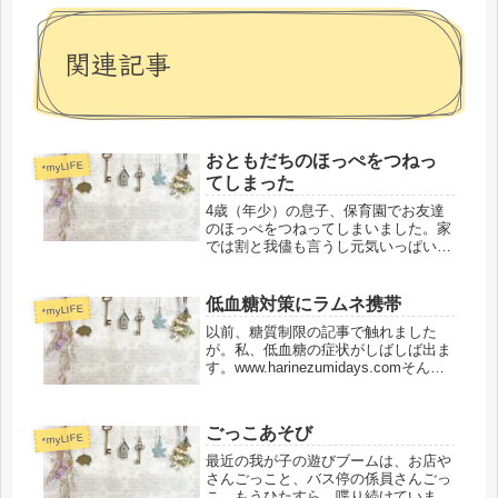
関連記事
おともだちのほっぺをつねっ
*myLIFE
てしまった
4歳（年少）の息子、保育園でお友達
のほっぺをつねってしまいました。家
では割と我儘も言うし元気いっぱいで
すが、基本慎重派で、保育園や外で何
か嫌なことがあってもなかなかアクシ
ョンが起こせない感じだった息子。ど
低血糖対策にラムネ携帯
*myLIFE
ちらかというと、攻撃を受ける側にな
以前、糖質制限の記事で触れました
り...
が。私、低血糖の症状がしばしば出ま
す。www.harinezumidays.comそん
な、低血糖の発作（大袈裟！w）が出
た時のために、ジュースや飴を持ち歩
くのが良いと言われてたのですが。ジ
ごっこあそび
ュースも飴も、私の嗜...
*myLIFE
最近の我が子の遊びブームは、お店や
さんごっこと、バス停の係員さんごっ
こ。もうひたすら、喋り続けていま