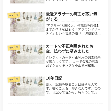
す。オレンジのバス来まーす！ドアま
だ閉まってまーす！はい、乗ってくだ
さーい！コロコロ(キャリーバッグ)は
最近アラサーの範囲が広い気
ここにしまってくださーい！ドア閉ま
*myLIFE
がする
り...
"アラサー"と聞くと、何歳位を想像し
ますか？？私はもう「アラウンドサー
ティ」という言葉の通り、30歳前後、
つまり28～32歳くらいかなーと思って
いました。私はもうアラサーとは名乗
れなくなったなぁ～となんとなく思っ
カードで不正利用されたお
*myLIFE
ていましたが、だからといって...
金、払わずに済みました
クレジットカード不正利用の調査結果
が出たようです。 カード会社の調査
完了ショッキングな不正利用被害。
www.harinezumidays.com その後、楽
天カードからこんなメールが。 件
名： 【重要】楽天カードからのご案
10年日記
*myLIFE
内【楽天カード株式...
割と、記録を取ることは好きなんで
す。書くことも、好きなんです。なの
で、日記って昔から、時々つけてたん
です。 しかし、見事に3日坊主。い
や、1週間くらいは頑張るかな。 5年
日記をつけてた時期もあります。（見
事に白い）アプリで育児日記をつけ