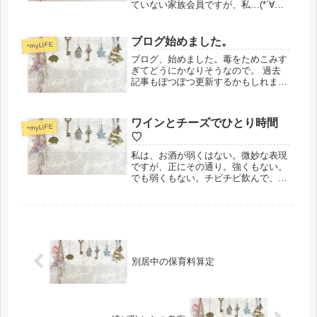
ていない家族会員ですが、私…(*´∀｀
*) 少し前から気になっていたmisfit
ray（活動量計）。買っちゃいました
ー！！！ あまりにも動かない生活な
ブログ始めました。
*myLIFE
ので、活動量計...
ブログ、始めました。毒をためこみす
ぎてどうにかなりそうなので。 過去
記事もぽつぽつ更新するかもしれませ
ん。リアル日記やリアルメモや、他ブ
ログに書いてたものを。。。 もし、
離婚に踏み切るときにも、判断材料に
ワインとチーズでひとり時間
なるように。 記憶はだんだん薄れる
*myLIFE
♡
か...
私は、お酒が弱くはない。微妙な表現
ですが、正にその通り。強くもない。
でも弱くもない。チビチビ飲んで、最
後まで割と生き残ってる(笑)から、強
いと言われたりするけど、皆よりペー
スが大分遅いだけだと思われる。決し
て社交的では無い方ですが、飲み会
は...
別居中の保育料算定