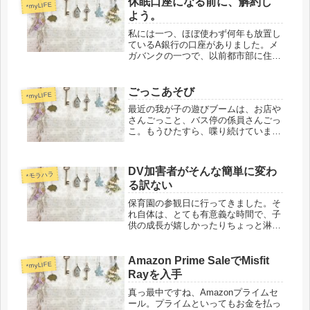
休眠口座になる前に、解約し
*myLIFE
よう。
私には一つ、ほぼ使わず何年も放置し
ているA銀行の口座がありました。メ
ガバンクの一つで、以前都市部に住ん
でいた時にはまぁまぁ使い勝手も良
く、会社の賞与指定口座にしていた時
期もありました。 他にメガバンクが1
ごっこあそび
*myLIFE
つ、地銀が1つ、ネットバンクが2つ
最近の我が子の遊びブームは、お店や
あ...
さんごっこと、バス停の係員さんごっ
こ。もうひたすら、喋り続けていま
す。オレンジのバス来まーす！ドアま
だ閉まってまーす！はい、乗ってくだ
さーい！コロコロ(キャリーバッグ)は
DV加害者がそんな簡単に変わ
ここにしまってくださーい！ドア閉ま
*モラハラ
る訳ない
り...
保育園の参観日に行ってきました。そ
れ自体は、とても有意義な時間で、子
供の成長が嬉しかったりちょっと淋し
かったり。或いは相変わらずぼっち母
ちゃんだなーと冷静に自分を分析して
きました。（顔見知りの方と挨拶した
Amazon Prime SaleでMisfit
*myLIFE
り、一言二言しゃべったりはします。
Rayを入手
が...
真っ最中ですね、Amazonプライムセ
ール。プライムといってもお金を払っ