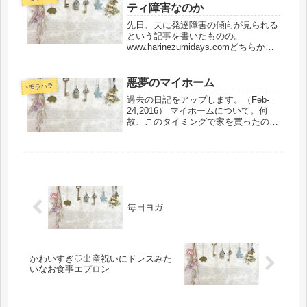
ティ障害なのか
で思う...
先日、夫に発達障害の傾向が見られる
という記事を書いたものの。
www.harinezumidays.comどちらかと
いうと、自己愛性パーソナリティ障害
（自己愛性人格障害）の傾向が強いの
では、と感じています。これらは重な
悪夢のマイホーム
*モラハラ
りあう特徴もあり、どっち...
過去の日記をアップします。（Feb-
24,2016） マイホームについて。何
故、このタイミングで家を買ったのか
についての記事はコチラ
↓www.harinezumidays.com ---------過去
日記ココカラ----------普通、...
毎日ヨガ
かわいすぎ♡出産祝いにドレスみた
いなお食事エプロン