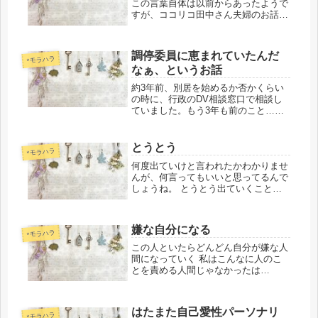
この言葉自体は以前からあったようで
すが、ココリコ田中さん夫婦のお話か
ら、また少し認知度が上がりました
ね。個人的には田中さん割と好きだっ
たんだけどなぁ。家庭のことはご本人
調停委員に恵まれていたんだ
たちにしかわかりませんものね。 新
*モラハラ
なぁ、というお話
築離...
約3年前、別居を始めるか否かくらい
の時に、行政のDV相談窓口で相談し
ていました。もう3年も前のこと…懐
かしい。もちろん良い思い出とは言い
難いのですが、話が通じない夫と殺伐
とした家庭の中で鬱々としていた時
とうとう
*モラハラ
に、私の話を聞いて理解を示してくだ
何度出ていけと言われたかわかりませ
さる...
んが、何言ってもいいと思ってるんで
しょうね。 とうとう出ていくことに
しました。 もともと、仕事の都合で
数日実家に帰る予定だったので。水曜
から帰省予定でしたが、土曜から帰っ
嫌な自分になる
てきています。 もう今日出ていけ！
*モラハラ
と...
この人といたらどんどん自分が嫌な人
間になっていく 私はこんなに人のこ
とを責める人間じゃなかったは
ず。 私はこんなに人を恨んだりする
人間じゃなかったはず。 私はこんな
に○○のせいで！！！とか思ったりす
はたまた自己愛性パーソナリ
る人間じゃなかったはず。 ○ね！とま
*モラハラ