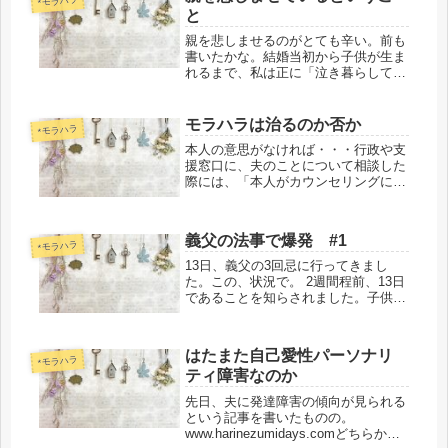
*モラハラ
と
親を悲しませるのがとても辛い。前も
書いたかな。結婚当初から子供が生ま
れるまで、私は正に「泣き暮らして」
たけど、子供が生まれてからはほとん
ど泣いてなかった。けど、母に今まで
の結婚生活の実態を打ち明けると、堰
モラハラは治るのか否か
*モラハラ
を切ったように涙が止まらなくなって
本人の意思がなければ・・・行政や支
し...
援窓口に、夫のことについて相談した
際には、「本人がカウンセリングに通
う等、治そうと努力しない限り」治ら
ないのでは、と言われ、私もそう思っ
たので離婚を決意しました。 その担
義父の法事で爆発 #1
当者の方たちも、私も、「絶対治らな
*モラハラ
い...
13日、義父の3回忌に行ってきまし
た。この、状況で。 2週間程前、13日
であることを知らされました。子供を
連れて行くので預けてくれという旨の
連絡だったので、無理ですと答えまし
た。3日程前、急にうちの実家に行く
はたまた自己愛性パーソナリ
と言われたので、やめてくれと頼み...
*モラハラ
ティ障害なのか
先日、夫に発達障害の傾向が見られる
という記事を書いたものの。
www.harinezumidays.comどちらかと