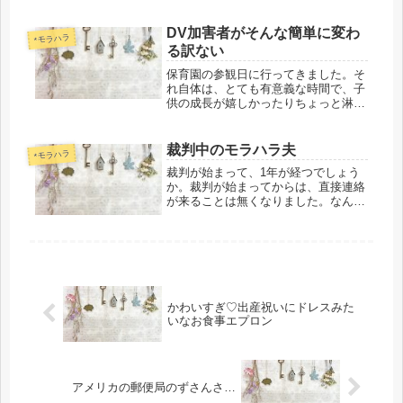
いうと、自己愛性パーソナリティ障害
（自己愛性人格障害）の傾向が強いの
では、と感じています。これらは重な
DV加害者がそんな簡単に変わ
*モラハラ
りあう特徴もあり、どっち...
る訳ない
保育園の参観日に行ってきました。そ
れ自体は、とても有意義な時間で、子
供の成長が嬉しかったりちょっと淋し
かったり。或いは相変わらずぼっち母
ちゃんだなーと冷静に自分を分析して
きました。（顔見知りの方と挨拶した
裁判中のモラハラ夫
*モラハラ
り、一言二言しゃべったりはします。
裁判が始まって、1年が経つでしょう
が...
か。裁判が始まってからは、直接連絡
が来ることは無くなりました。なんて
平和。 「自分が不利にならないよう
に」みたいな策を巡らすことは大好き
（見当違いなことも多いですが）なの
で、裁判中は連絡を取らないように決
め...
かわいすぎ♡出産祝いにドレスみた
いなお食事エプロン
アメリカの郵便局のずさんさ…