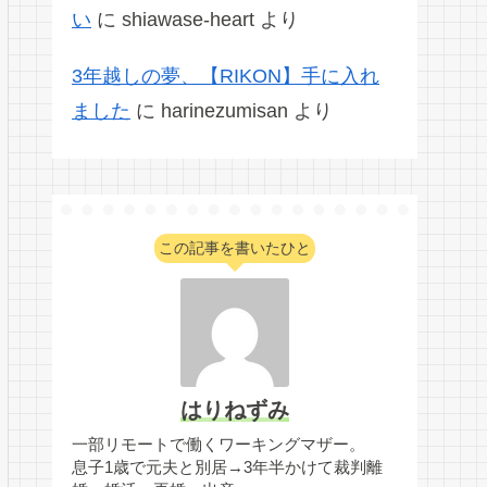
い
に
shiawase-heart
より
3年越しの夢、【RIKON】手に入れ
ました
に
harinezumisan
より
この記事を書いたひと
はりねずみ
一部リモートで働くワーキングマザー。
息子1歳で元夫と別居→3年半かけて裁判離